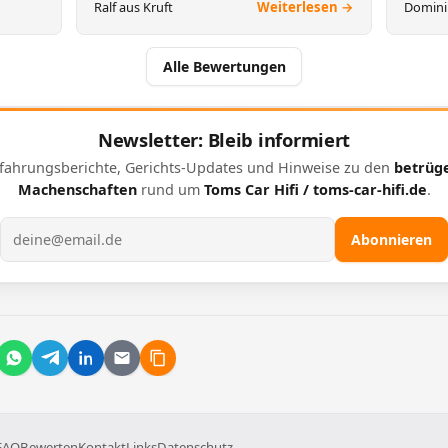
Ralf aus Kruft
Weiterlesen →
Domini
Alle Bewertungen
Newsletter: Bleib informiert
fahrungsberichte, Gerichts-Updates und Hinweise zu den
betrüg
Machenschaften
rund um
Toms Car Hifi / toms-car-hifi.de
.
E-Mail-Adresse
Abonnieren
FAQ
Bewerten
Kontakt
Links
Datenschutz