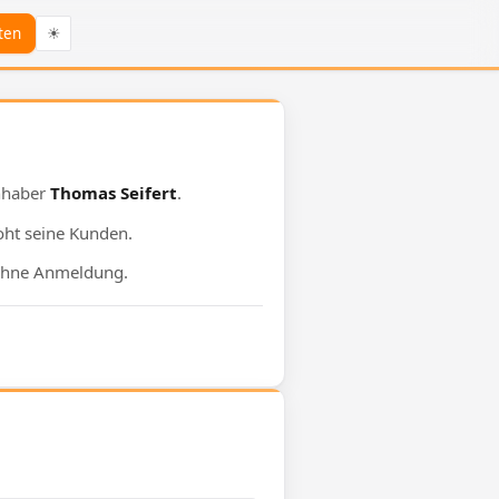
ten
☀
Inhaber
Thomas Seifert
.
oht seine Kunden.
hne Anmeldung.