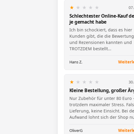
★
★
★
★
★
07
Schlechtester Online-Kauf de
je gemacht habe
Ich bin schockiert, dass es hier
Kunden gibt, die die Bewertun
und Rezensionen kannten und
TROTZDEM bestellt
haben...unglaublich. Bei mir wa
leider ande…
Hans Z.
Weiterl
★
★
★
★
★
30
Kleine Bestellung, großer Är
Nur Zubehör für unter 80 Euro 
trotzdem maximaler Stress. Fal
Lieferung, keine Einsicht. Bei 
Aufwand lohnt sich der Shop nu
Alles dokumentiert.
OliverG
Weiterl