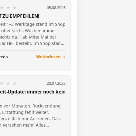
★
★
★
05.08.2026
T ZU EMPFEHLEN!
zeit 1–3 Werktage stand im Shop
h über sechs Wochen immer
ichts da. Hab Mitte Mai bei
ar HiFi bestellt. Im Shop stand
–3 Werktage…
redo
Weiterlesen →
★
★
★
20.07.2026
eit-Update: immer noch kein
on vor Monaten. Rücksendung
, Erstattung fehlt weiter.
enzeitlich nur Ausreden. Das
in Versehen mehr. Alles
entiert.