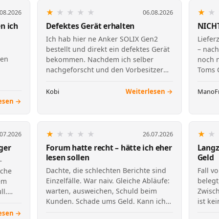
★
★
★
★
★
★
★
.08.2026
06.08.2026
n ich
Defektes Gerät erhalten
NICH
Ich hab hier ne Anker SOLIX Gen2
Liefer
bestellt und direkt ein defektes Gerät
– nac
gen
bekommen. Nachdem ich selber
noch n
nachgeforscht und den Vorbesitzer
Toms C
kontaktiert hab, kam rau…
klar 1
r es
Kobi
Weiterlesen →
ManoF
esen →
★
★
★
★
★
★
★
.07.2026
26.07.2026
ger
Forum hatte recht – hätte ich eher
Langz
lesen sollen
Geld
–
Dachte, die schlechten Berichte sind
Fall v
sche
Einzelfälle. War naiv. Gleiche Abläufe:
belegt
dem
warten, ausweichen, Schuld beim
Zwisch
ll.
Kunden. Schade ums Geld. Kann ich
ist ke
so nicht empfehl…
dokum
esen →