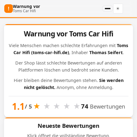
Warnung vor
!
☀
Toms Car Hifi
Warnung vor Toms Car Hifi
Viele Menschen machen schlechte Erfahrungen mit
Toms
Car Hifi
(toms-car-hifi.de)
, Inhaber
Thomas Seifert
.
Der Shop lässt schlechte Bewertungen auf anderen
Plattformen löschen und bedroht seine Kunden.
Hier bleiben deine Bewertungen stehen.
Sie werden
nicht gelöscht.
Anonym, ohne Anmeldung.
1.1
★
★
★
★
★
74
/ 5
Bewertungen
Neueste Bewertungen
Klick öffnet die vollständige Bewertung.