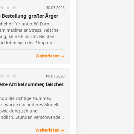
★
★
★
30.07.2026
e Bestellung, großer Ärger
behör für unter 80 Euro –
em maximaler Stress. Falsche
ung, keine Einsicht. Bei dem
d lohnt sich der Shop null.
dokumentiert.
Weiterlesen →
★
★
★
09.07.2026
lte Artikelnummer, falsches
hop die richtige Nummer,
ert wurde ein anderes Modell.
bwicklung zäh und
ndlich. Stunden verschwendet.
tlich hilft der Bericht and…
Weiterlesen →