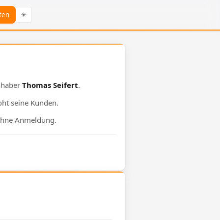
ten
☀
Inhaber
Thomas Seifert
.
oht seine Kunden.
hne Anmeldung.