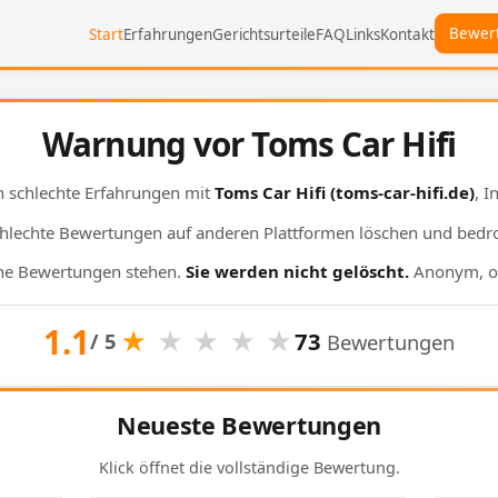
Bewer
Start
Erfahrungen
Gerichtsurteile
FAQ
Links
Kontakt
Warnung vor Toms Car Hifi
 schlechte Erfahrungen mit
Toms Car Hifi
(toms-car-hifi.de)
, 
chlechte Bewertungen auf anderen Plattformen löschen und bedr
ine Bewertungen stehen.
Sie werden nicht gelöscht.
Anonym, o
1.1
★
★
★
★
★
73
/ 5
Bewertungen
Neueste Bewertungen
Klick öffnet die vollständige Bewertung.