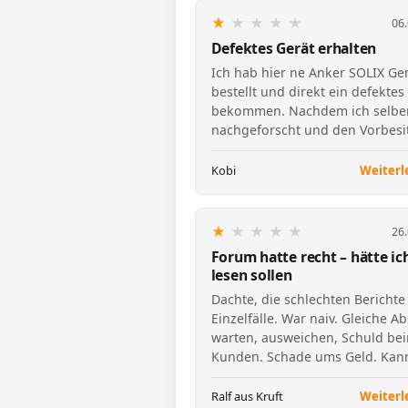
★
★
★
★
★
06
Defektes Gerät erhalten
Ich hab hier ne Anker SOLIX Ge
bestellt und direkt ein defektes
bekommen. Nachdem ich selbe
nachgeforscht und den Vorbesi
kontaktiert hab, kam rau…
Kobi
Weiterl
★
★
★
★
★
26
Forum hatte recht – hätte ic
lesen sollen
Dachte, die schlechten Berichte
Einzelfälle. War naiv. Gleiche Ab
warten, ausweichen, Schuld be
Kunden. Schade ums Geld. Kann
so nicht empfehl…
Ralf aus Kruft
Weiterl