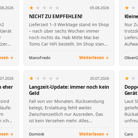
★
★
★
★
★
★
★
.08.2026
05.08.2026
NICHT ZU EMPFEHLEN!
Klein
n2
Lieferzeit 1–3 Werktage stand im Shop
Nur Zu
 Gerät
– nach über sechs Wochen immer
trotzd
r
noch nichts da. Hab Mitte Mai bei
Liefer
tzer
Toms Car HiFi bestellt. Im Shop stand
Aufwan
klar 1–3 Werktage…
Alles 
esen →
ManoFredo
Weiterlesen →
OliverG
★
★
★
★
★
★
★
.07.2026
20.07.2026
h eher
Langzeit-Update: immer noch kein
Doppe
Geld
Gerät
 sind
Fall von vor Monaten. Rücksendung
Laut S
läufe:
belegt, Erstattung fehlt weiter.
gelief
im
Zwischenzeitlich nur Ausreden. Das
Rücka
 ich
ist kein Versehen mehr. Alles
unfreu
dokumentiert.
Hoffen
esen →
Dominik
Weiterlesen →
Caro