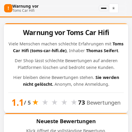
Warnung vor
!
☀
Toms Car Hifi
Warnung vor Toms Car Hifi
Viele Menschen machen schlechte Erfahrungen mit
Toms
Car Hifi
(toms-car-hifi.de)
, Inhaber
Thomas Seifert
.
Der Shop lässt schlechte Bewertungen auf anderen
Plattformen löschen und bedroht seine Kunden.
Hier bleiben deine Bewertungen stehen.
Sie werden
nicht gelöscht.
Anonym, ohne Anmeldung.
1.1
★
★
★
★
★
73
/ 5
Bewertungen
Neueste Bewertungen
Klick öffnet die vollständige Bewertung.