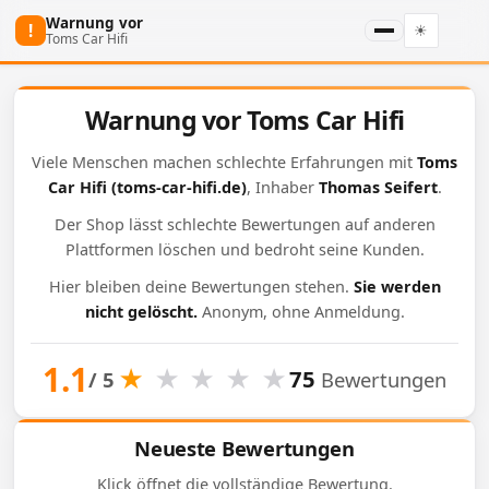
Warnung vor
!
☀
Toms Car Hifi
Warnung vor Toms Car Hifi
Viele Menschen machen schlechte Erfahrungen mit
Toms
Car Hifi
(toms-car-hifi.de)
, Inhaber
Thomas Seifert
.
Der Shop lässt schlechte Bewertungen auf anderen
Plattformen löschen und bedroht seine Kunden.
Hier bleiben deine Bewertungen stehen.
Sie werden
nicht gelöscht.
Anonym, ohne Anmeldung.
1.1
★
★
★
★
★
75
/ 5
Bewertungen
Neueste Bewertungen
Klick öffnet die vollständige Bewertung.