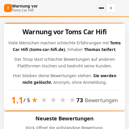
Warnung vor
!
☀
Toms Car Hifi
Warnung vor Toms Car Hifi
Viele Menschen machen schlechte Erfahrungen mit
Toms
Car Hifi
(toms-car-hifi.de)
, Inhaber
Thomas Seifert
.
Der Shop lässt schlechte Bewertungen auf anderen
Plattformen löschen und bedroht seine Kunden.
Hier bleiben deine Bewertungen stehen.
Sie werden
nicht gelöscht.
Anonym, ohne Anmeldung.
1.1
★
★
★
★
★
73
/ 5
Bewertungen
Neueste Bewertungen
Klick öffnet die vollständige Bewertung.